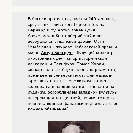
В Англии протест подписали 240 человек,
среди них – писатели
Герберт Уэллс
,
Бернард Шоу
,
Артур Конан Дойл
,
Архиепископ Кентерберийский и вся
верхушка англиканской церкви,
Остин
Чемберлен
- лауреат Нобелевской премии
мира,
Артур Бальфур
- будущий министр
иностранных дел, автор исторической
декларации Бальфура,
Томас Харди
,
спикер палаты общин, члены парламента,
президенты университетов. Они назвали
"кровавый навет" "пережитком времен
колдовства и черной магии… клеветой на
иудаизм, оскорблением западной культуры,
позором для тех церквей, во имя которых
невежественные фанатики поднимали свое
ложное обвинение".