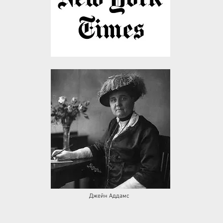
Джейн Аддамс