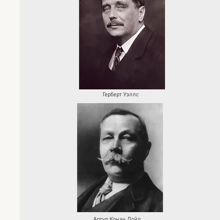
Герберт Уэллс
Артур Конан Дойл