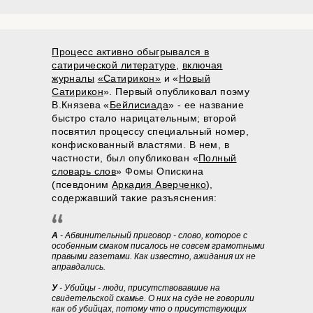
Процесс активно обыгрывался в
сатирической литературе
,
включая
журналы
«Сатирикон»
и «
Новый
Сатирикон
». Первый опубликовал поэму
В.Князева «
Бейлисиада
» - ее название
быстро стало нарицательным; второй
посвятил процессу специальный номер,
конфискованный властями. В нем, в
частности, был опубликован «
Полный
словарь слов
» Фомы Опискина
(псевдоним
Аркадия Аверченко
),
содержавший такие разъяснения:
А
- Абвинительный приговор - слово, которое с
особенным смаком писалось не совсем грамотными
правыми газетами. Как известно, ажидания их не
аправдались.
У
- Убийцы - люди, присутствовавшие на
свидетельской скамье. О них на суде не говорили
как об убийцах, потому что о присутствующих