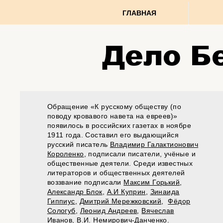
ГЛАВНАЯ
Дело Б
Обращение «К русскому обществу (по
поводу кровавого навета на евреев)»
появилось в российских газетах в ноябре
1911 года. Составил его выдающийся
русский писатель
Владимир Галактионович
Короленко
, подписали писатели, учёные и
общественные деятели. Среди известных
литераторов и общественных деятелей
воззвание подписали
Максим Горький
,
Александр Блок
,
А.И Куприн
,
Зинаида
Гиппиус
,
Дмитрий Мережковский
,
Фёдор
Сологуб
,
Леонид Андреев
,
Вячеслав
Иванов
, В.И. Немирович-Данченко.