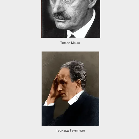
Томас Манн
Герхард Гауптман