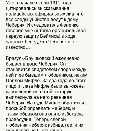
Уже в начале осени 1911 года
цитировались высказывания
полицейских официальных лиц, что
все следы убийства ведут к дому
Чеберяк. И следователь Фененко
говорил мне (я тогда организовывал
первую защиту Бейлиса) в ходе
частных бесед, что Чеберяк все
известно…
Бразуль-Брушковский ежедневно
бывает в доме Чеберяк. Он
становится свидетелем спора между
ней и ее бывшим любовником, неким
Павлом Мифле. За два года до этого
лицо и глаза Мифле были выжжены
карболовой кислотой, которую
выплеснула на него ревнивая
Чеберяк. На суде Мифле обратился с
просьбой оправдать Чеберяк, и
таким образом она опять избежала
правосудия. Теперь слепой
любовник Чеберяк избивал ее, и их
скандалам не было конца.