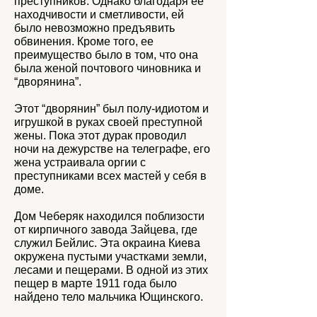
преступников. Однако благодаря ее
находчивости и сметливости, ей
было невозможно предъявить
обвинения. Кроме того, ее
преимущество было в том, что она
была женой почтового чиновника и
“дворянина”.
Этот “дворянин” был полу-идиотом и
игрушкой в руках своей преступной
жены. Пока этот дурак проводил
ночи на дежурстве на телеграфе, его
жена устраивала оргии с
преступниками всех мастей у себя в
доме.
Дом Чеберяк находился поблизости
от кирпичного завода Зайцева, где
служил Бейлис. Эта окраина Киева
окружена пустыми участками земли,
лесами и пещерами. В одной из этих
пещер в марте 1911 года было
найдено тело мальчика Ющинского.