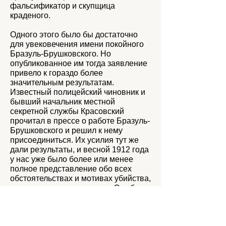
фальсификатор и скупщица
краденого.
Одного этого было бы достаточно
для увековечения имени покойного
Бразуль-Брушковского. Но
опубликованное им тогда заявление
привело к гораздо более
значительным результатам.
Известный полицейский чиновник и
бывший начальник местной
секретной службы Красовский
прочитал в прессе о работе Бразуль-
Брушковского и решил к нему
присоединиться. Их усилия тут же
дали результаты, и весной 1912 года
у нас уже было более или менее
полное представление обо всех
обстоятельствах и мотивах убийства,
и мы знали его участников. Это были
Вера Чеберяк, ее брат Сингаевский,
Латышев и Рудницкий.