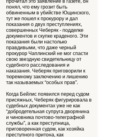
прочитал это заявление в газете, он
понял, что ему грозит быть
обвиненным в убийстве Ющинского,
тут же пошел к прокурору и дал
показания о двух преступлениях,
совершенных Чеберяк - подделке
документов и скупке краденого. Эти
показания были настолько
правдивыми, что даже черный
прокурор Чаплинский не мог спасти
свою звездную свидетельницу от
судебного расследования и
наказания. Чеберяк приговорили к
тюремному заключению и лишению
так называемых “особых прав”.
Когда Бейлис появился перед судом
присяжных, Чеберяк фигурировала в
судебных документах уже не как
“добродетельная супруга дворянина
и чиновника почтово-телеграфной
службы”, а как преступница,
приговоренная судом, как хозяйка
преступного притона, как