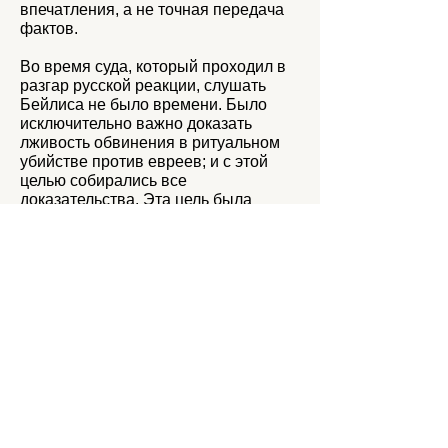
впечатления, а не точная передача
фактов.
Во время суда, который проходил в
разгар русской реакции, слушать
Бейлиса не было времени. Было
исключительно важно доказать
лживость обвинения в ритуальном
убийстве против евреев; и с этой
целью собирались все
доказательства. Эта цель была
достигнута адвокатами Бейлиса и
приглашенными ими специальными
экспертами. Было также важно найти
настоящих убийц мальчика Андрея
Ющинского.
Эту часть выполняли участники так
называемого частного
расследования. Их успешная работа
проходила в исключительно трудных
условиях преследования.
Но сейчас пришло время напомнить
себе самим о Бейлисе и о той роли,