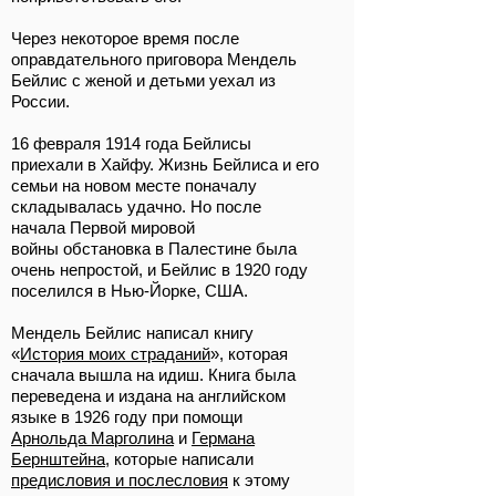
Через некоторое время после
оправдательного приговора Мендель
Бейлис с женой и детьми уехал из
России.
16 февраля 1914 года Бейлисы
приехали в
Хайфу
. Жизнь Бейлиса и его
семьи на новом месте поначалу
складывалась удачно. Но после
начала
Первой мировой
войны
обстановка в Палестине была
очень непростой, и Бейлис в 1920 году
поселился в Нью-Йорке, США.
Мендель Бейлис написал книгу
«
История моих страданий
», которая
сначала вышла на
идиш. Книга
была
переведена и издана на английском
языке в 1926
году при помощи
Арнольда Марголина
и
Германа
Бернштейна
, которые написали
предисловия и послесловия
к этому