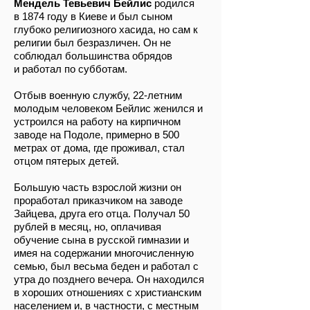
Ме́ндель Те́вьевич Бе́йлис
родился
в 1874 году в Киеве и был сыном
глубоко религиозного хасида, но сам к
религии был безразличен. Он не
соблюдал большинства обрядов
и работал по субботам.
Отбыв военную службу, 22-летним
молодым человеком Бейлис женился и
устроился на работу на кирпичном
заводе на Подоле, примерно в 500
метрах от дома, где проживал, стал
отцом пятерых детей.
Большую часть взрослой жизни он
проработал приказчиком на заводе
Зайцева, друга его отца. Получал 50
рублей в месяц, но, оплачивая
обучение сына в русской гимназии и
имея на содержании многочисленную
семью, был весьма беден и работал с
утра до позднего вечера. Он находился
в хороших отношениях с христианским
населением и, в частности, с местным